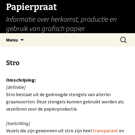
Papierpraat
Informatie over herkomst, productie en
gebruik van grafisch papier
Ga
Zoeken
Menu
naar
naar:
de
inhoud
Stro
Omschrijving:
[definitie]
Stro bestaat uit de gedroogde stengels van allerlei
graansoorten. Deze stengels kunnen gebruikt worden als
vezelbron voor de papierproductie.
[toelichting]
Vezels die zijn gewonnen uit stro zijn heel
transparant
en