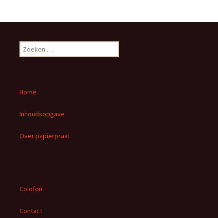
Z
o
e
k
e
Home
n
n
Inhoudsopgave
a
a
Over papierpraat
r
:
Colofon
Contact