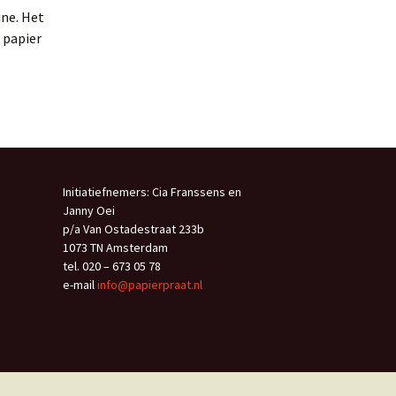
ine. Het
 papier
Initiatiefnemers: Cia Franssens en
Janny Oei
p/a Van Ostadestraat 233b
1073 TN Amsterdam
tel. 020 – 673 05 78
e-mail
info@papierpraat.nl