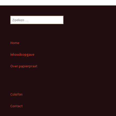
Z
o
e
k
e
Home
n
n
Inhoudsopgave
a
a
Over papierpraat
r
:
Colofon
Contact