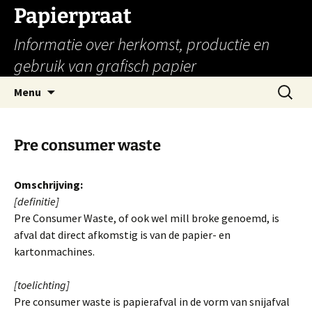
Papierpraat
Informatie over herkomst, productie en
gebruik van grafisch papier
Ga
Zoeken
Menu
naar
naar:
de
inhoud
Pre consumer waste
Omschrijving:
[definitie]
Pre Consumer Waste, of ook wel mill broke genoemd, is
afval dat direct afkomstig is van de papier- en
kartonmachines.
[toelichting]
Pre consumer waste is papierafval in de vorm van snijafval