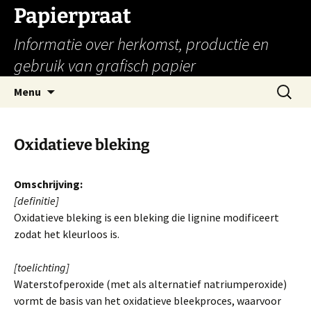
Papierpraat
Informatie over herkomst, productie en
gebruik van grafisch papier
Ga
Zoeken
Menu
naar
naar:
de
inhoud
Oxidatieve bleking
Omschrijving:
[definitie]
Oxidatieve bleking is een bleking die lignine modificeert
zodat het kleurloos is.
[toelichting]
Waterstofperoxide (met als alternatief natriumperoxide)
vormt de basis van het oxidatieve bleekproces, waarvoor