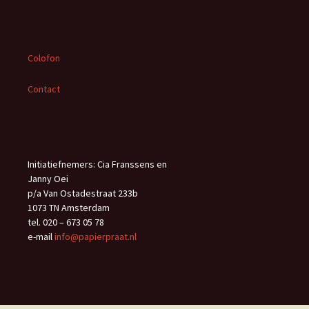
:
Colofon
Contact
Initiatiefnemers: Cia Franssens en
Janny Oei
p/a Van Ostadestraat 233b
1073 TN Amsterdam
tel. 020 – 673 05 78
e-mail
info@papierpraat.nl