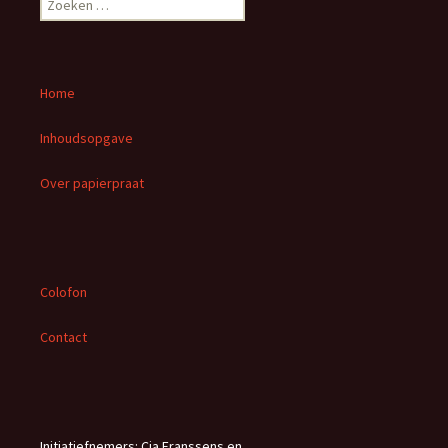
o
e
k
e
Home
n
n
Inhoudsopgave
a
a
Over papierpraat
r
:
Colofon
Contact
Initiatiefnemers: Cia Franssens en