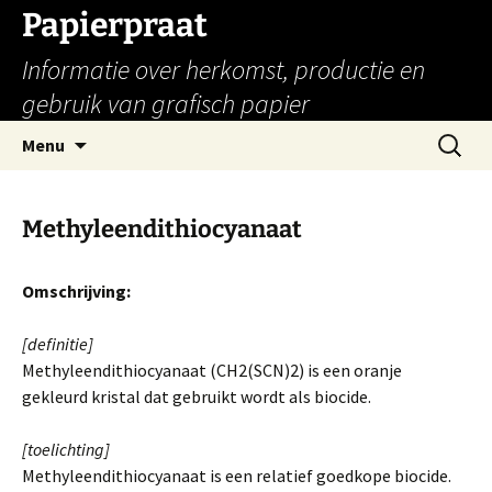
Papierpraat
Informatie over herkomst, productie en
gebruik van grafisch papier
Ga
Zoeken
Menu
naar
naar:
de
inhoud
Methyleendithiocyanaat
Omschrijving:
[definitie]
Methyleendithiocyanaat (CH2(SCN)2) is een oranje
gekleurd kristal dat gebruikt wordt als biocide.
[toelichting]
Methyleendithiocyanaat is een relatief goedkope biocide.