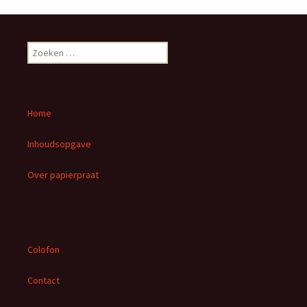
Z
o
e
k
e
Home
n
n
Inhoudsopgave
a
a
Over papierpraat
r
:
Colofon
Contact