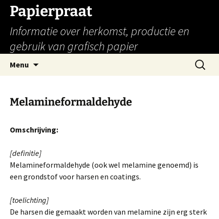
Papierpraat
Informatie over herkomst, productie en
gebruik van grafisch papier
Ga
Zoeken
Menu
naar
naar:
de
inhoud
Melamineformaldehyde
Omschrijving:
[definitie]
Melamineformaldehyde (ook wel melamine genoemd) is
een grondstof voor harsen en coatings.
[toelichting]
De harsen die gemaakt worden van melamine zijn erg sterk