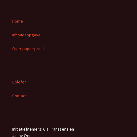
e
k
e
Home
n
n
Inhoudsopgave
a
a
Over papierpraat
r
:
Colofon
Contact
Initiatiefnemers: Cia Franssens en
Janny Oei