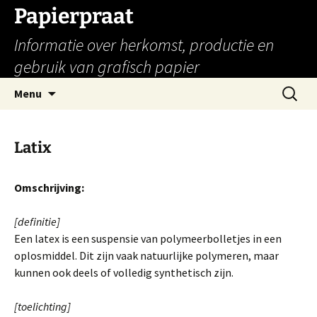
Papierpraat
Informatie over herkomst, productie en
gebruik van grafisch papier
Ga
Zoeken
Menu
naar
naar:
de
inhoud
Latix
Omschrijving:
[definitie]
Een latex is een suspensie van polymeerbolletjes in een
oplosmiddel. Dit zijn vaak natuurlijke polymeren, maar
kunnen ook deels of volledig synthetisch zijn.
[toelichting]