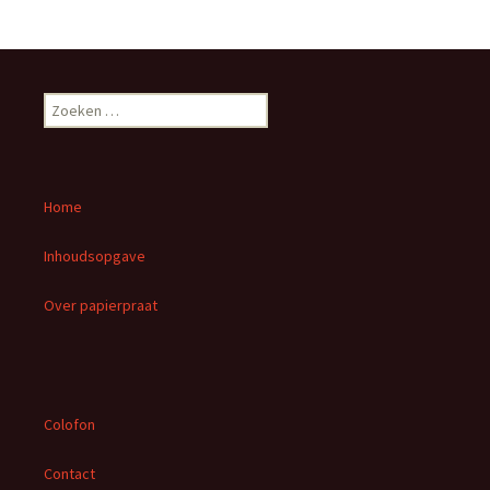
Z
o
e
k
e
Home
n
n
Inhoudsopgave
a
a
Over papierpraat
r
:
Colofon
Contact