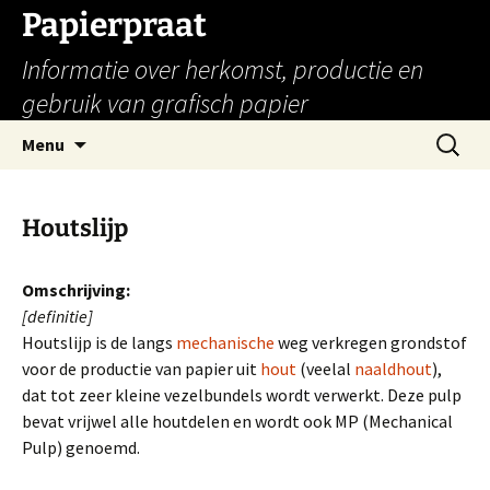
Papierpraat
Informatie over herkomst, productie en
gebruik van grafisch papier
Ga
Zoeken
Menu
naar
naar:
de
inhoud
Houtslijp
Omschrijving:
[definitie]
Houtslijp is de langs
mechanische
weg verkregen grondstof
voor de productie van papier uit
hout
(veelal
naaldhout
),
dat tot zeer kleine vezelbundels wordt verwerkt. Deze pulp
bevat vrijwel alle houtdelen en wordt ook MP (Mechanical
Pulp) genoemd.