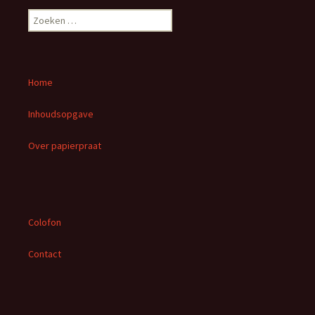
Z
o
e
k
e
Home
n
n
Inhoudsopgave
a
a
Over papierpraat
r
:
Colofon
Contact