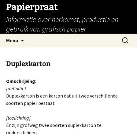
Papierpraat
Informatie over herkomst, productie en
gebruik van grafisch papier
Ga
Zoeken
Menu
naar
naar:
de
inhoud
Duplexkarton
Omschrijving:
[definitie]
Duplexkarton is een karton dat uit twee verschillende
soorten papier bestaat.
[toelichting]
Er zijn grofweg twee soorten duplexkarton te
onderscheiden: