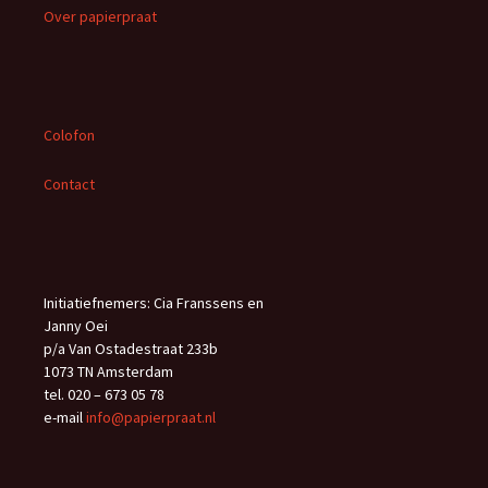
Over papierpraat
r
:
Colofon
Contact
Initiatiefnemers: Cia Franssens en
Janny Oei
p/a Van Ostadestraat 233b
1073 TN Amsterdam
tel. 020 – 673 05 78
e-mail
info@papierpraat.nl