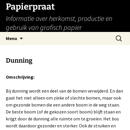
Papierpraat
Informatie over herkomst, productie en
gebruik van grafisch papier
Ga
Zoeken
Menu
naar
naar:
de
inhoud
Dunning
Omschrijving:
Bij dunning wordt een deel van de bomen verwijderd. En dan
gaat het niet alleen om zieke of slechte bomen, maar ook
om gezonde bomen die een andere boom in de weg staan.
De beste boom (of de gekozen soort boom) blijft staan en
krijgt door de dunning alle ruimte om te groeien. Het bos
wordt daardoor gezonder en sterker. Ook de struiken en