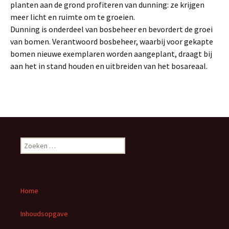
planten aan de grond profiteren van dunning: ze krijgen
meer licht en ruimte om te groeien.
Dunning is onderdeel van bosbeheer en bevordert de groei
van bomen. Verantwoord bosbeheer, waarbij voor gekapte
bomen nieuwe exemplaren worden aangeplant, draagt bij
aan het in stand houden en uitbreiden van het bosareaal.
Z
o
e
k
e
Home
n
n
Inhoudsopgave
a
a