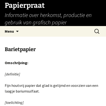
Papierpraat
Informatie over herkomst, productie en
gebruik van grafisch papier
Ga
Zoeken
Menu
naar
naar:
de
inhoud
Barietpapier
Omschrijving:
[definitie]
Fijn houtvrij papier dat glad is gelijmd en voorzien van een
laagje bariumsulfaat.
[toelichting]