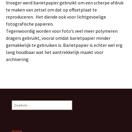
Vroeger werd barietpapier gebruikt om een scherpe afdruk
te maken van zetsel om dat op offsetplaat te
reproduceren. Het diende ook voor lichtgevoelige
fotografische papieren.
Tegenwoordig worden voor foto’s veel meer polymeren
dragers gebruikt, vooral omdat barietpapier minder
gemakkelijk te gebruiken is. Barietpapier is echter wel erg
lang houdbaar wat het aantrekkelijk maakt voor
archivering.
Z
o
e
k
e
Home