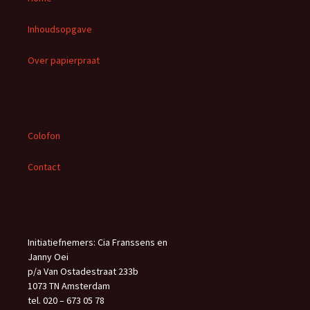
n
n
Inhoudsopgave
a
a
Over papierpraat
r
:
Colofon
Contact
Initiatiefnemers: Cia Franssens en
Janny Oei
p/a Van Ostadestraat 233b
1073 TN Amsterdam
tel. 020 – 673 05 78