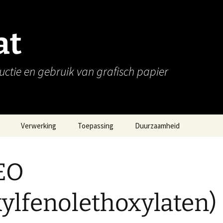
at
uctie en gebruik van grafisch papier
Verwerking
Toepassing
Duurzaamheid
appen
Gramgewicht
EO
Dikte van papier
Ruwheid
Opdikking
Plukweerstand
kylfenolethoxylaten)
nschappen
Opaciteit
Radeerbaarheid
schappen
Witheid
Stijfheid