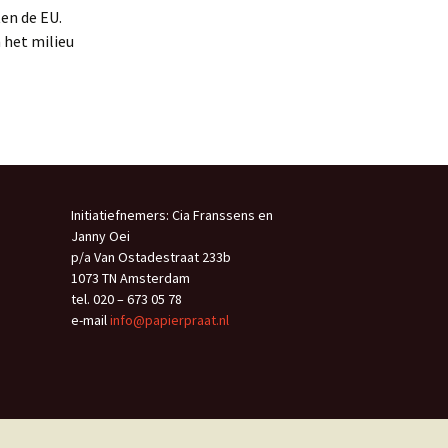
en de EU.
 het milieu
Initiatiefnemers: Cia Franssens en
Janny Oei
p/a Van Ostadestraat 233b
1073 TN Amsterdam
tel. 020 – 673 05 78
e-mail
info@papierpraat.nl