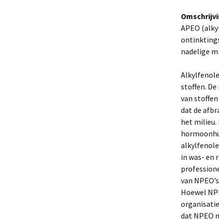
Omschrijv
APEO (alky
ontinkting
nadelige mi
Alkylfenol
stoffen. D
van stoffen
dat de afb
het milieu.
hormoonhui
alkylfenole
in was- en
professione
van NPEO’s 
Hoewel NPE
organisatie
dat NPEO n