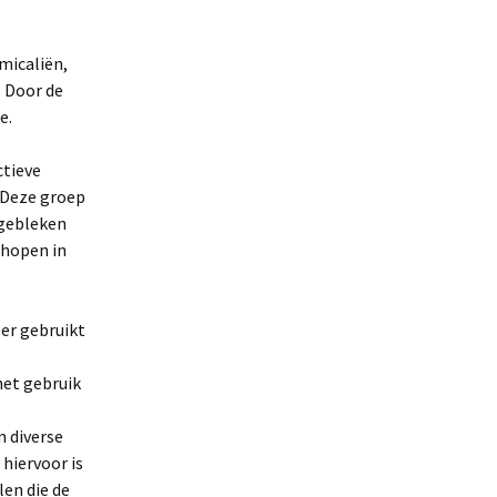
micaliën,
. Door de
e.
ctieve
 Deze groep
 gebleken
phopen in
er gebruikt
het gebruik
 diverse
hiervoor is
en die de