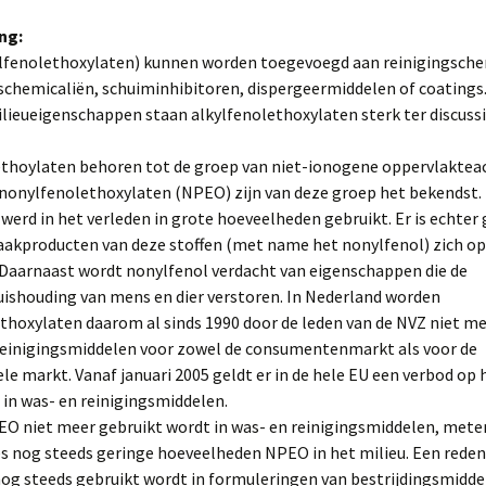
ing:
Glans
Berststerkte
lfenolethoxylaten) kunnen worden toegevoegd aan reinigingsche
schemicaliën, schuiminhibitoren, dispergeermiddelen of coatings
Dubbelvouwgetal
lieueigenschappen staan alkylfenolethoxylaten sterk ter discussi
Doorscheurweerstand
(scheursterkte)
ethoylaten behoren tot de groep van niet-ionogene oppervlaktea
e nonylfenolethoxylaten (NPEO) zijn van deze groep het bekendst.
 werd in het verleden in grote hoeveelheden gebruikt. Er is echter
raakproducten van deze stoffen (met name het nonylfenol) zich o
 Daarnaast wordt nonylfenol verdacht van eigenschappen die de
shouding van mens en dier verstoren. In Nederland worden
thoxylaten daarom al sinds 1990 door de leden van de NVZ niet me
 reinigingsmiddelen voor zowel de consumentenmarkt als voor de
le markt. Vanaf januari 2005 geldt er in de hele EU een verbod op 
in was- en reinigingsmiddelen.
O niet meer gebruikt wordt in was- en reinigingsmiddelen, meten
s nog steeds geringe hoeveelheden NPEO in het milieu. Een reden 
og steeds gebruikt wordt in formuleringen van bestrijdingsmiddel