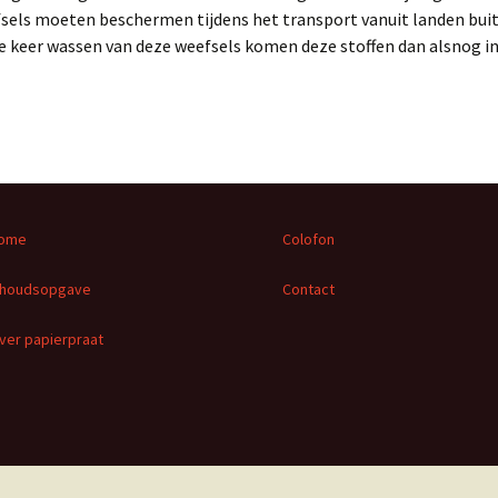
sels moeten beschermen tijdens het transport vanuit landen buit
te keer wassen van deze weefsels komen deze stoffen dan alsnog in
ome
Colofon
nhoudsopgave
Contact
ver papierpraat